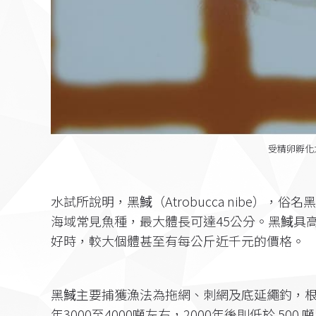
受精卵孵化
水試所說明，黑䱛（Atrobucca nibe），俗
海域常見魚種，最大體長可達45公分。黑䱛具高
好時，較大個體甚至有每公斤近千元的價格。
黑䱛主要捕獲漁法為拖網、刺網及底延繩釣，根據
年3000至4000噸左右，2000年後則低於 50