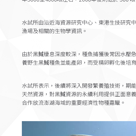
水試所由沿近海資源研究中心、東港生技研究中
漁場及相關的生物學資訊。
由於黑䱛棲息深度較深，種魚捕獲後常因水壓
養野生黑䱛種魚並能產卵，而受精卵孵化後培
水試所表示，後續將深入開發繁養殖技術，期
天然資源，對黑䱛資源的永續利用提供正面意
合作放流澎湖海域的重要經濟性物種嘉鱲。