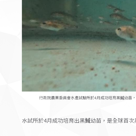
行政院農業委員會水產試驗所於4月成功培育黑䱛幼苗
水試所於4月成功培育出黑䱛幼苗，是全球首次