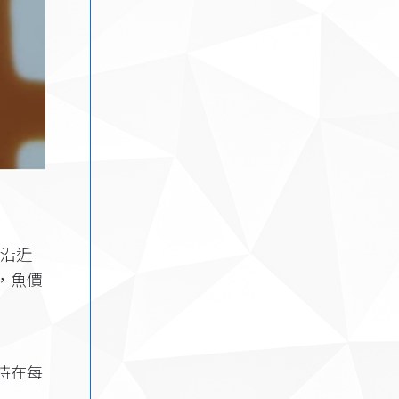
灣沿近
，魚價
持在每