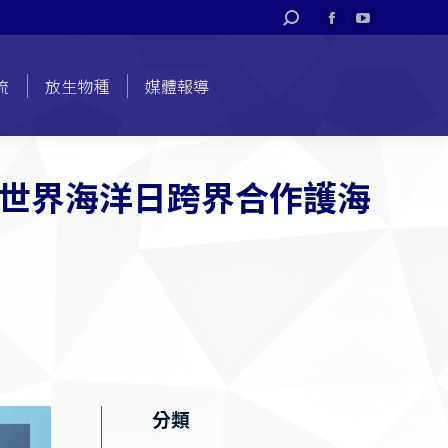
搜
Facebook
YouTube
索
page
page
opens
opens
流
放生物種
媒體報導
in
in
new
new
window
window
世界海洋日跨界合作護海
分類