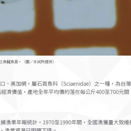
之黑䱛魚苗。（圖／水試所提供）
名黑口、黑加網，屬石首魚科（Sciaenidae）之一種，為台
經濟價值，產地全年平均價約落在每公斤400至700元間
漁業年報統計，1970至1990年間，全國漁獲量大致維
0 噸，漁業資源已明顯下降。