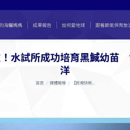
的海鱺媽媽
成果報告
如何愛地球
跟著節氣保育放
次！水試所成功培育黑䱛幼苗 
洋
您在這裡：
首頁
媒體報導
【民視快新...