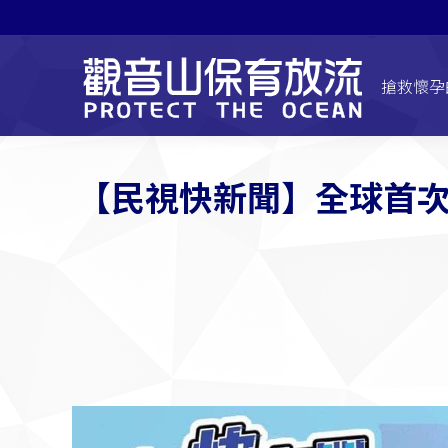
搶救懷孕
【民視快新聞】全球首