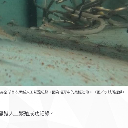
，為全球首次黑䱛人工繁殖紀錄。圖為培育中的黑䱛幼魚。（圖／水試所提供）
黑䱛人工繁殖成功紀錄。