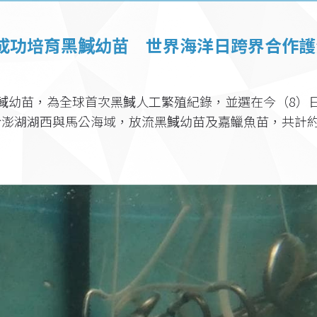
成功培育黑䱛幼苗 世界海洋日跨界合作護
䱛幼苗，為全球首次黑䱛人工繁殖紀錄，並選在今（8）
於澎湖湖西與馬公海域，放流黑䱛幼苗及嘉鱲魚苗，共計約