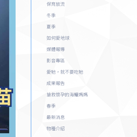
保育放流
冬季
夏季
如何愛地球
媒體報導
影音專區
愛牠，就不要吃牠
成果報告
搶救懷孕的海鱺媽媽
春季
最新消息
物種介紹