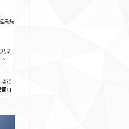
握黑䱛
成功馴
錄。
，增裕
觀音山