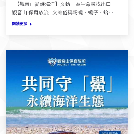
【觀音山愛護海洋】文蛤｜為生命尋找出口──
觀音山 保育放流 文蛤俗稱粉蟯、蟯仔、蛤…
閱讀更多