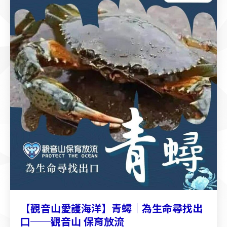
【觀音山愛護海洋】青蟳｜為生命尋找出
口──觀音山 保育放流