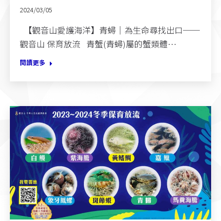
2024/03/05
【觀音山愛護海洋】青蟳｜為生命尋找出口──
觀音山 保育放流 青蟹(青蟳)屬的蟹類體…
閱讀更多