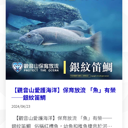
【觀音山愛護海洋】保育放流 「魚」有榮
──銀紋笛鯛
2024/04/23
【觀音山愛護海洋】保育放流 「魚」有榮──
銀紋笛鯛 俗稱紅槽魚，幼魚和稚魚棲息於河…