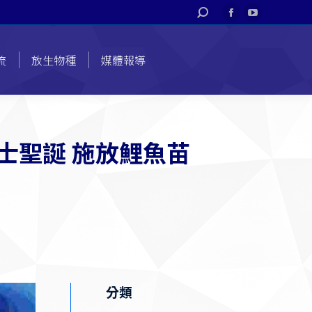
搜
Facebook
YouTube
索
page
page
opens
opens
流
放生物種
媒體報導
in
in
new
new
window
window
士聖誕 施放鯉魚苗
分類