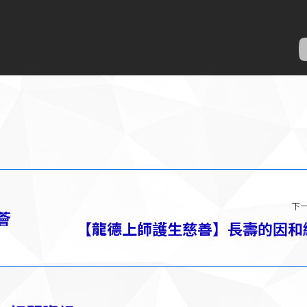
下
薈
【龍德上師護生慈善】長壽的因和
下
一
篇：