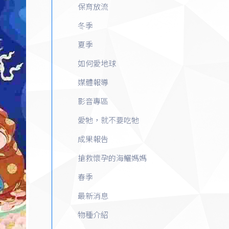
保育放流
冬季
夏季
如何愛地球
媒體報導
影音專區
愛牠，就不要吃牠
成果報告
搶救懷孕的海鱺媽媽
春季
最新消息
物種介紹