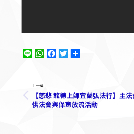
Line
WhatsApp
Facebook
Twitter
分
享
文
上一篇
章
【慈悲 龍德上師宜蘭弘法行】主法
上
导
供法會與保育放流活動
一
篇：
航