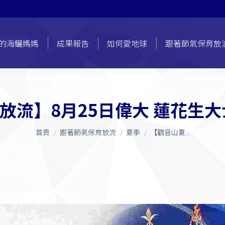
的海鱺媽媽
成果報告
如何愛地球
跟著節氣保育放
放流】8月25日偉大 蓮花生大
您在這裡：
首頁
跟著節氣保育放流
夏季
【觀音山夏...