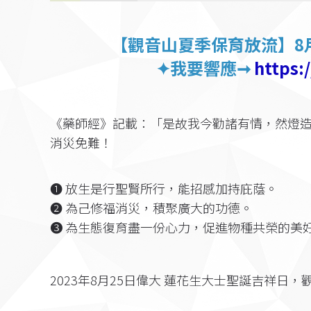
【
觀音山夏季保育放流
】8
✦我要響應➞
https:
《藥師經》記載：「是故我今勸諸有情，然燈
消災免難！
❶ 放生是行聖賢所行，能招感加持庇蔭。
❷ 為己修福消災，積聚廣大的功德。
❸ 為生態復育盡一份心力，促進物種共榮的美
2023年8月25日偉大 蓮花生大士聖誕吉祥日