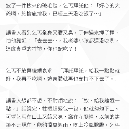
披了一件撿來的破毛毯，乞丐拜託他：「好心的大
爺啊，施捨施捨我，已經三天没吃飯了…」
讀書人看到乞丐全身又髒又臭，手伸過來揮了揮、
怕他靠近：「去去去…，我老婆小孩都還没吃咧，
這麼貴重的牲禮，你也配吃？！」
乞丐不放棄繼續哀求：「拜託拜託，給我一點點就
好，我再不吃啊，這身體就再也支持不下去了。」
讀書人想都不想，不耐煩地說：「欸，給我離遠一
點。」話說完，牲禮趕緊包一包，他就匆匆下山。
可憐乞丐在山上又餓又凍，窩在寺廟裡，以前的建
築不比現在，能夠擋風遮雨，晚上冷風颼颼，乞丐