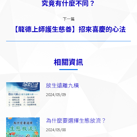
一
究竟有什麼不同？
航
篇：
下一篇
【龍德上師護生慈善】招來喜慶的心法
下
一
篇：
相關資訊
放生遠離九橫
2024/05/09
為什麼要選擇生態放流？
2024/05/08