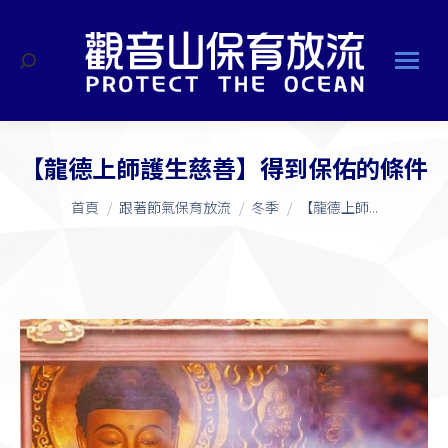
搜
索
【龍德上師護生慈善】得到保佑的條件
您在這裡：
首頁
跟著節氣保育放流
冬季
【龍德上師...