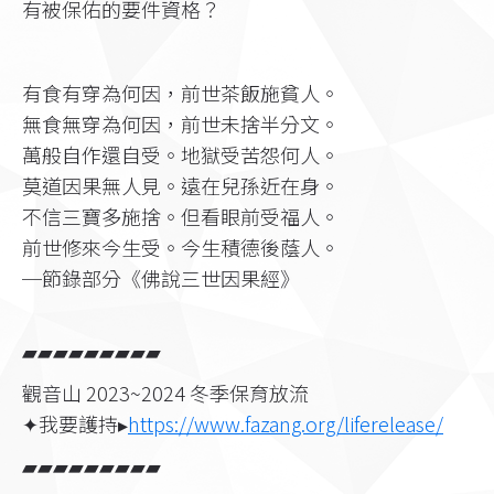
有被保佑的要件資格？
有食有穿為何因，前世茶飯施貧人。
無食無穿為何因，前世未捨半分文。
萬般自作還自受。地獄受苦怨何人。
莫道因果無人見。遠在兒孫近在身。
不信三寶多施捨。但看眼前受福人。
前世修來今生受。今生積德後蔭人。
─節錄部分《佛說三世因果經》
▰▰▰▰▰▰▰▰▰
觀音山 2023~2024 冬季保育放流
✦我要護持▸
https://www.fazang.org/liferelease/
▰▰▰▰▰▰▰▰▰