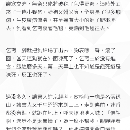
饑寒交迫，無奈只能將破毯子包得更緊，這時外面
來了一條小野狗，野狗又髒又臭，全身長了很多癩
痢，生皮膚病流膿，甚至還有大小的蛆子爬來爬
去，狗看到乞丐裹著毛毯，竟鑽到毛毯裡去。
乞丐一腳就把狗給踢了出去，狗哀嚎一聲，滾了二
圈，當天這狗就在外面凍死了，乞丐由於没有進
食，餓這麼多天，第二天早上也不知道是餓死還是
凍死，反正也死了。
過没多久，讀書人進京趕考，放榜時一樣是名落孫
山。讀書人又千里迢迢來到山上，走到佛前，連香
都没有點，就跪在地上，呼天搶地地大喊：「佛祖
啊，您豈不是太無情了，為什麼不幫我，眼睜睜看
我們全家就等著餓死嗎？」佛祖這時開金口講話