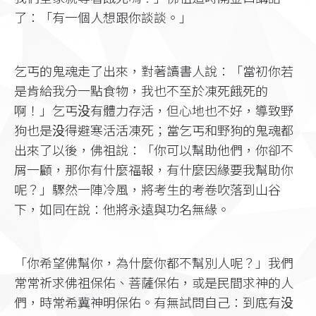
了：「有一個人想跟你談談。」
乞丐的鬼魂走了出來，對著讀書人說：「當初你若
是肯給我分一點食物，我也不至於凍死餓死的
啊！」乞丐没有體力存活，但心地也不好，導致野
狗也是没得避寒活活凍死；當乞丐和野狗的鬼魂都
出來了以後，佛祖說：「你可以幫助他們，你卻不
屑一顧，那你有什麼福報，有什麼因緣要我幫助你
呢？」驟然一陣冷風，將考生的考卷吹落到山谷
下，如同在說：他將永遠與功名無緣。
「你希望佛幫你，為什麼你都不幫別人呢？」我們
常常祈求佛祖保佑、菩薩保佑，或是民間求神的人
們，時常希冀神明保佑。有無試問自己：到底有没