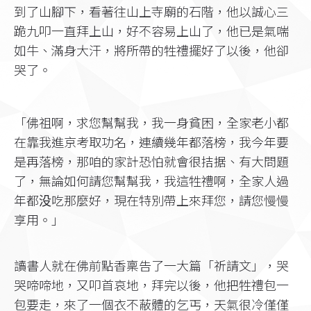
到了山腳下，看著往山上寺廟的石階，他以誠心三
跪九叩一直拜上山，好不容易上山了，他已是氣喘
如牛、滿身大汗，將所帶的牲禮擺好了以後，他卻
哭了。
「佛祖啊，求您幫幫我，我一身貧困，全家老小都
在靠我進京考取功名，連續幾年都落榜，我今年要
是再落榜，那咱的家計恐怕就會很拮据、有大問題
了，無論如何請您幫幫我，我這牲禮啊，全家人過
年都没吃那麼好，現在特別帶上來拜您，請您慢慢
享用。」
讀書人就在佛前點香稟告了一大篇「祈請文」，哭
哭啼啼地，又叩首哀地，拜完以後，他把牲禮包一
包要走，來了一個衣不蔽體的乞丐，天氣很冷僅僅