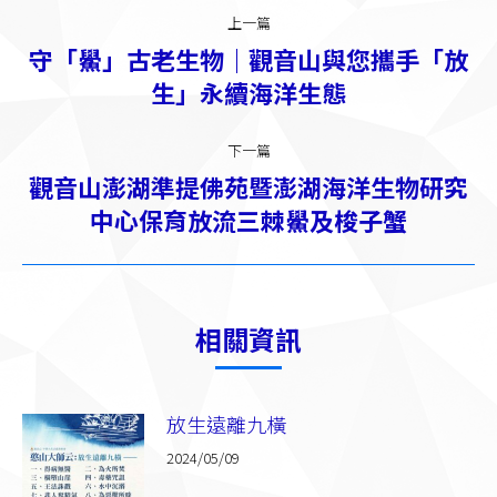
文
上一篇
章
守「鱟」古老生物｜觀音山與您攜手「放
上
导
生」永續海洋生態
一
篇：
航
下一篇
觀音山澎湖準提佛苑暨澎湖海洋生物研究
下
中心保育放流三棘鱟及梭子蟹
一
篇：
相關資訊
放生遠離九橫
2024/05/09