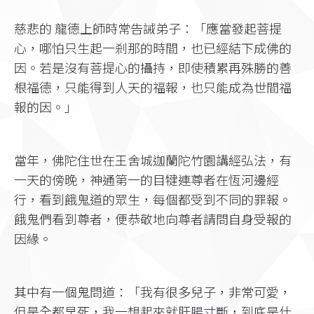
慈悲的 龍德上師時常告誡弟子：「應當發起菩提
心，哪怕只生起一剎那的時間，也已經結下成佛的
因。若是沒有菩提心的攝持，即使積累再殊勝的善
根福德，只能得到人天的福報，也只能成為世間福
報的因。」
當年，佛陀住世在王舍城迦蘭陀竹園講經弘法，有
一天的傍晚，神通第一的目犍連尊者在恆河邊經
行，看到餓鬼道的眾生，每個都受到不同的罪報。
餓鬼們看到尊者，便恭敬地向尊者請問自身受報的
因緣。
其中有一個鬼問道：「我有很多兒子，非常可愛，
但是全都早死，我一想起來就肝腸寸斷，到底是什