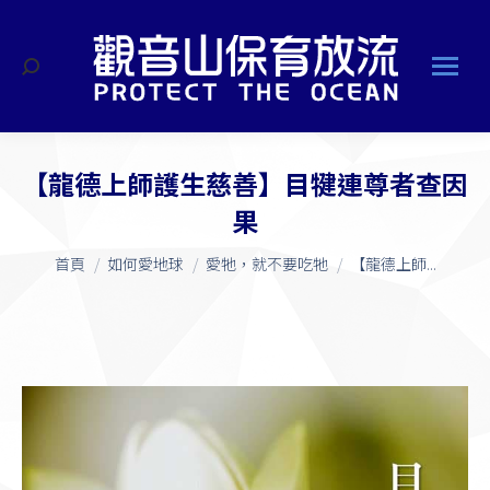
搜
索
【龍德上師護生慈善】目犍連尊者查因
果
您在這裡：
首頁
如何愛地球
愛牠，就不要吃牠
【龍德上師...