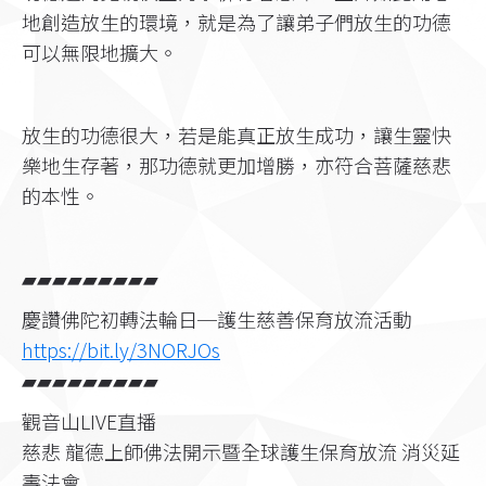
地創造放生的環境，就是為了讓弟子們放生的功德
可以無限地擴大。
放生的功德很大，若是能真正放生成功，讓生靈快
樂地生存著，那功德就更加增勝，亦符合菩薩慈悲
的本性。
▰▰▰▰▰▰▰▰▰
慶讚佛陀初轉法輪日─護生慈善保育放流活動
https://bit.ly/3NORJOs
▰▰▰▰▰▰▰▰▰
觀音山LIVE直播
慈悲 龍德上師佛法開示暨全球護生保育放流 消災延
壽法會