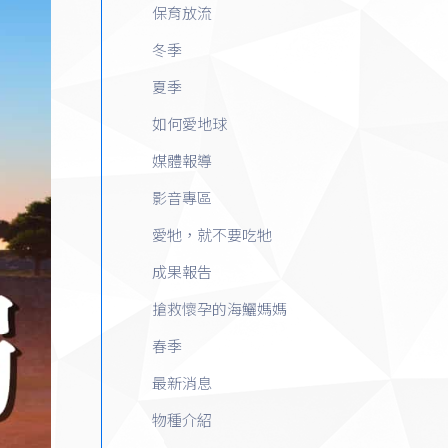
保育放流
冬季
夏季
如何愛地球
媒體報導
影音專區
愛牠，就不要吃牠
成果報告
搶救懷孕的海鱺媽媽
春季
最新消息
物種介紹