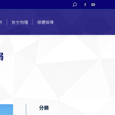
搜
Facebook
YouTube
索
page
page
opens
opens
流
放生物種
媒體報導
in
in
new
new
window
window
溺
分類