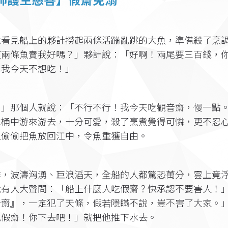
就看見船上的夥計撈起兩條活蹦亂跳的大魚，準備殺了烹
這兩條魚賣我好嗎？」夥計說：「好啊！兩尾要三百錢，
，我今天不想吃！」
？」那個人就說：「不行不行！我今天吃觀音齋，慢一點
木桶中游來游去，十分可愛，殺了烹煮覺得可憐，更不忍
又偷偷把魚放回江中，令魚重獲自由。
作，波濤洶湧、巨浪滔天，全船的人都驚恐萬分，雲上竟
就有人大聲問：「船上什麼人吃假齋？快承認不要害人！
音齋』，一定犯了天條，假若隱瞞不說，豈不害了大家。
吃假齋！你下去吧！」就把他推下水去。