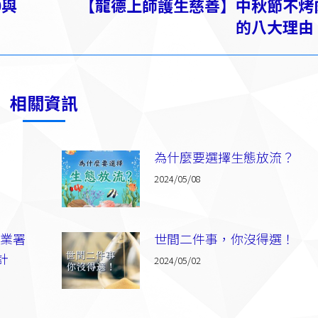
0與
【龍德上師護生慈善】中秋節不烤
下
的八大理由
一
篇：
相關資訊
為什麼要選擇生態放流？
2024/05/08
漁業署
世間二件事，你沒得選！
計
2024/05/02