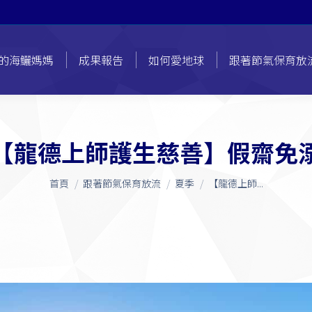
的海鱺媽媽
成果報告
如何愛地球
跟著節氣保育放
【龍德上師護生慈善】假齋免
您在這裡：
首頁
跟著節氣保育放流
夏季
【龍德上師...