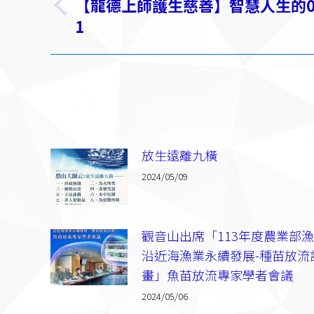
章
【龍德上師護生慈善】智慧人生的
上
导
1
一
篇：
航
放生遠離九橫
2024/05/09
觀音山出席「113年度農業部
沿近海漁業永續發展-種苗放流
畫」魚苗放流專家學者會議
2024/05/06