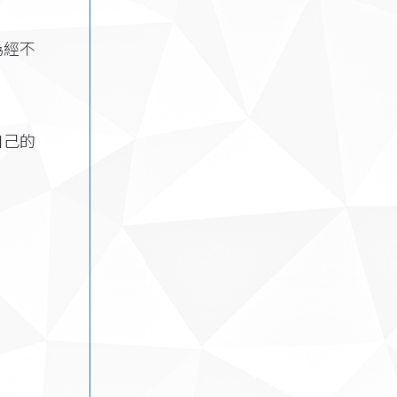
為經不
自己的
。