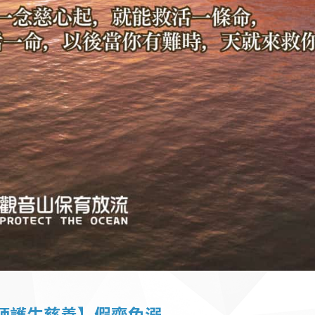
師護生慈善】假齋免溺