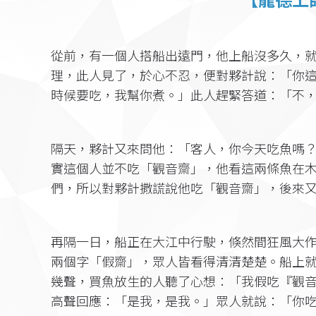
從前，有一個人搭船出遠門，他上船沒多久，
理，此人見了，於心不忍，便對夥計說：「你
時候要吃，我幫你煮。」此人趕緊答道：「不
隔天，夥計又來問他：「客人，你今天吃魚嗎
實這個人並不吃「觀音齋」，他看這兩條魚在
們，所以對夥計撒謊說他吃「觀音齋」，後來
再隔一日，船正在大江中行駛，倏然間狂風大
兩個字「假齋」，眾人皆看得清清楚楚。船上
幾聲，買魚放生的人聽了心想：「我假吃『觀
高聲回應：「是我，是我。」眾人就說：「你