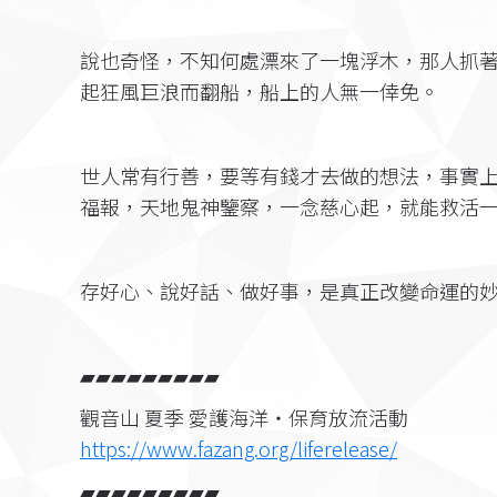
說也奇怪，不知何處漂來了一塊浮木，那人抓
起狂風巨浪而翻船，船上的人無一倖免。
世人常有行善，要等有錢才去做的想法，事實
福報，天地鬼神鑒察，一念慈心起，就能救活
存好心、說好話、做好事，是真正改變命運的
▰▰▰▰▰▰▰▰▰
觀音山 夏季 愛護海洋‧保育放流活動
https://www.fazang.org/liferelease/
▰▰▰▰▰▰▰▰▰