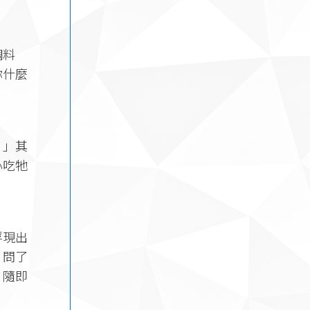
調料
你什麼
。」其
心吃牠
浮現出
」問了
」隨即