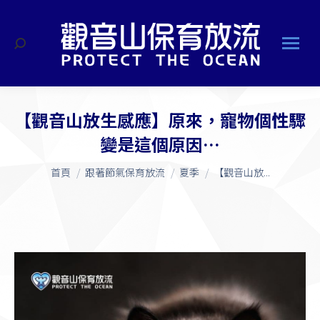
搜
索
【觀音山放生感應】原來，寵物個性驟
變是這個原因…
您在這裡：
首頁
跟著節氣保育放流
夏季
【觀音山放...