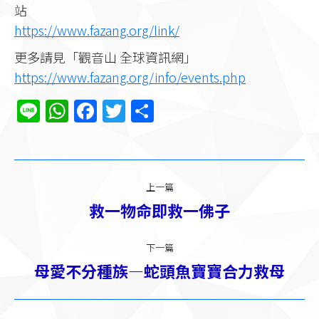
站
https://www.fazang.org/link/​
更多請見「觀音山 全球資訊網」
https://www.fazang.org/info/events.php
Line
WhatsApp
Facebook
Twitter
分
享
文
上一篇
章
救一物命即救一佛子
上
一
导
篇：
下一篇
航
母愛不分種族—蛇頭魚寶寶合力救母
下
一
篇：