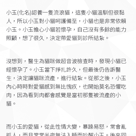
小玉(化名)認養一隻流浪貓，這隻小貓溫馴但很黏
人，所以小玉對小貓呵護備至，小貓也是非常依賴
小玉。小玉擔心小貓若懷孕，自己沒有多餘的能力
照顧，想了很久，決定帶愛貓到診所結紮。
沒想到，醫生為貓咪做超音波檢查時，發現小貓已
經懷孕了。小玉當下掙扎許久，但最後仍告訴醫
生，決定讓貓咪流產，進行結紮。從那之後，小玉
內心時時對愛貓感到無比愧疚，也開始莫名恐懼吃
肉，因為看到肉都會感覺是當初那隻被流產的小
貓。
而小玉的愛貓，從此性情大變，暴躁易怒，常會亂
抓人，而且常常半夜無法入睡而吵醒小玉。後來同