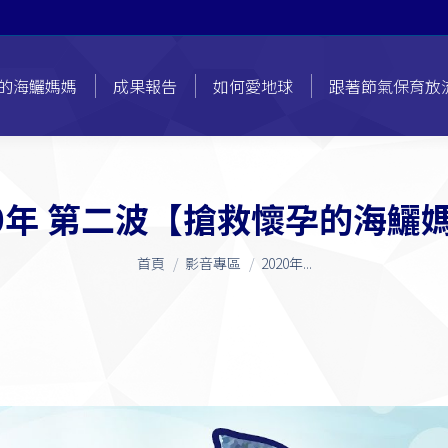
的海鱺媽媽
成果報告
如何愛地球
跟著節氣保育放
20年 第二波【搶救懷孕的海鱺
您在這裡：
首頁
影音專區
2020年...