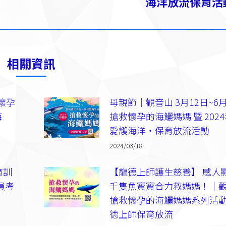
海洋放流保育活
一
篇：
相關資訊
救懷孕
母親節｜觀音山 3月12日~6月
海
搶救懷孕的海鱺媽媽 暨 202
愛護海洋‧保育放流活動
2024/03/18
育訓
【龍德上師護生慈善】 感人
員考
千隻魚寶寶合力救媽媽！｜
搶救懷孕的海鱺媽媽系列活
德上師保育放流