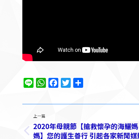
Line
WhatsApp
Facebook
Twitter
分
享
文
上一篇
章
2020年母親節【搶救懷孕的海鱺媽
导
媽】您的護生善行 引起各家新聞媒
上