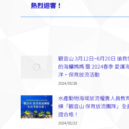
一
熱烈迴響！
航
篇：
觀音山 3月12日~6月20日 搶
的海鱺媽媽 暨 2024春季 愛護
洋‧保育放流活動
2024/03/28
水產動物海域放流權責人員教
練「觀音山 保育放流團隊」全
證合格！
2024/02/22