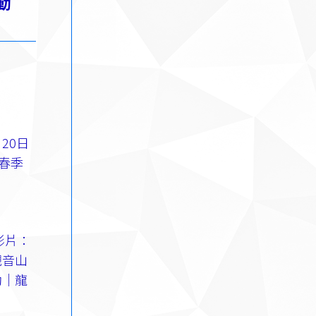
動
20日
4春季
影片：
觀音山
動｜龍