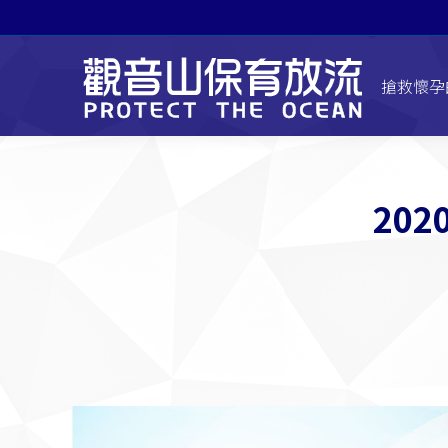
搶救懷孕
20