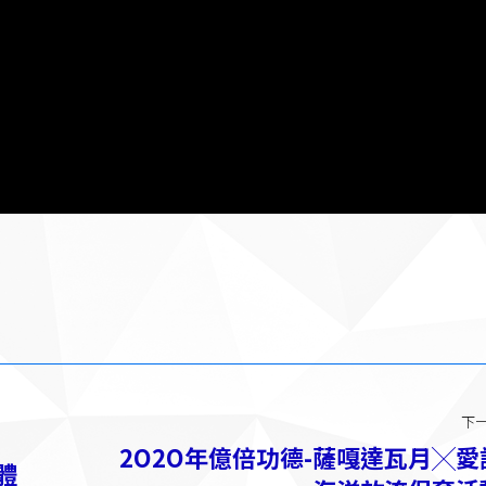
下
2O2O年億倍功德-薩嘎達瓦月╳愛
體
下