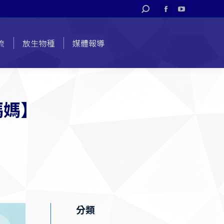
搜
Facebook
YouTube
索
page
page
opens
opens
流
放生物種
媒體報導
in
in
new
new
window
window
媽媽】
分類