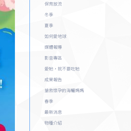
保育放流
冬季
夏季
如何愛地球
媒體報導
影音專區
愛牠，就不要吃牠
成果報告
搶救懷孕的海鱺媽媽
春季
最新消息
物種介紹