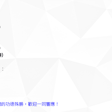
）
）
辦）
日：
此期間的功德殊勝，歡迎一同響應！