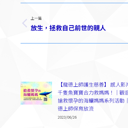
文
章
上一篇
放生，拯救自己前世的親人
上
导
一
篇：
航
【龍德上師護生慈善】 感人影
千隻魚寶寶合力救媽媽！｜觀
搶救懷孕的海鱺媽媽系列活動
德上師保育放流
2023/06/26