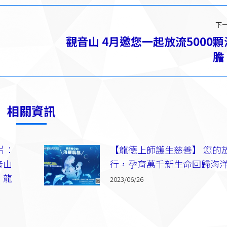
下
觀音山 4月邀您一起放流5000顆
下
膽
一
篇：
相關資訊
片：
【龍德上師護生慈善】 您的
音山
行，孕育萬千新生命回歸海
｜龍
2023/06/26