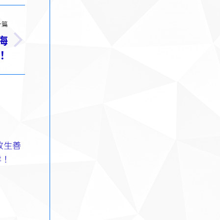
一篇
海
！
放生善
洋！