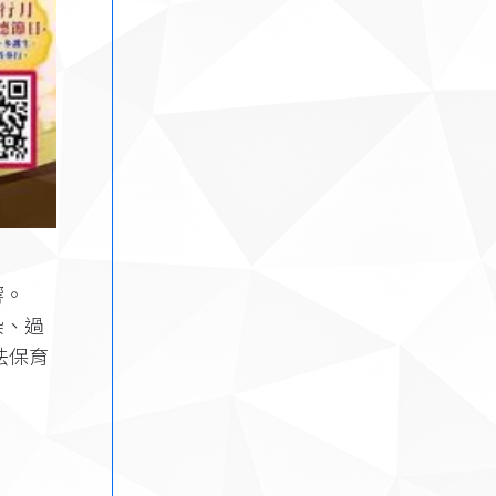
響。
染、過
法保育