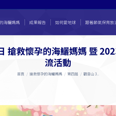
的海鱺媽媽
成果報告
如何愛地球
跟著節氣保育放
0日 搶救懷孕的海鱺媽媽 暨 2
流活動
您在這裡：
首頁
搶救懷孕的海鱺媽媽
第四屆
觀音山 3...