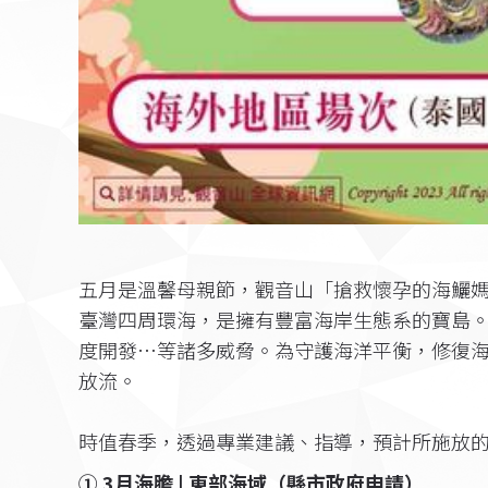
五月是溫馨母親節，觀音山「搶救懷孕的海鱺
臺灣四周環海，是擁有豐富海岸生態系的寶島
度開發…等諸多威脅。為守護海洋平衡，修復海
放流。
時值春季，透過專業建議、指導，預計所施放
① 3月海膽 | 東部海域（縣市政府申請）