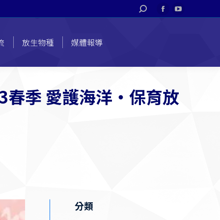
搜
Facebook
YouTube
索
page
page
opens
opens
流
放生物種
媒體報導
in
in
new
new
window
window
023春季 愛護海洋‧保育放
分類