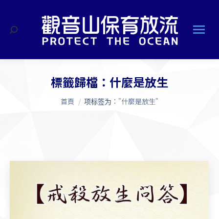
搜
索
標籤歸檔：
什麼是放生
您在這裡：
首頁
项标签为："什麼是放生"