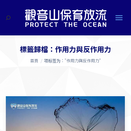
搜
索
標籤歸檔：
作用力與反作用力
您在這裡：
首頁
项标签为："作用力與反作用力"