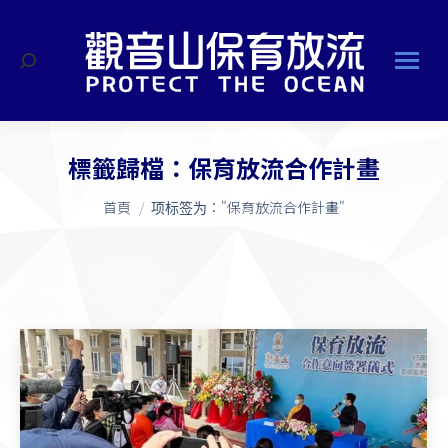
搜
索
標籤歸檔：
保育放流合作計畫
您在這裡：
首頁
项标签为："保育放流合作計畫"