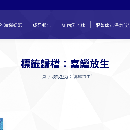
的海鱺媽媽
成果報告
如何愛地球
跟著節氣保育放
標籤歸檔：
嘉鱲放生
您在這裡：
首頁
项标签为："嘉鱲放生"