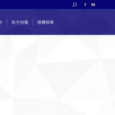
搜
Facebook
YouTube
索
page
page
opens
opens
流
放生物種
媒體報導
in
in
new
new
window
window