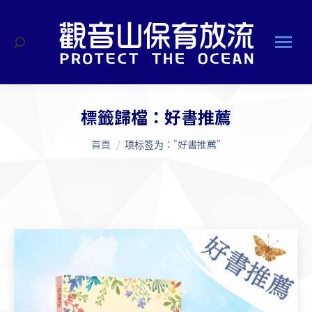
搜
索
標籤歸檔：
好書推薦
您在這裡：
首頁
项标签为："好書推薦"