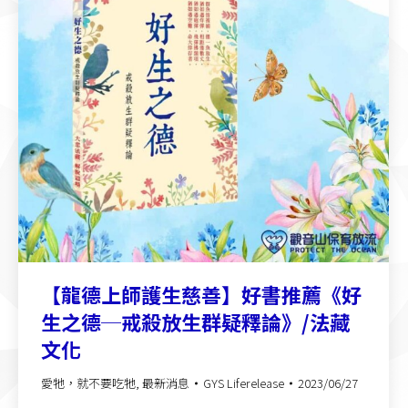
【龍德上師護生慈善】好書推薦《好
生之德─戒殺放生群疑釋論》/法藏
文化
愛牠，就不要吃牠
,
最新消息
GYS Liferelease
2023/06/27