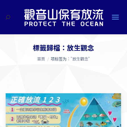
搜
索
標籤歸檔：
放生觀念
您在這裡：
首頁
项标签为："放生觀念"