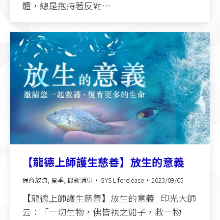
體，總是抱持著反對…
【龍德上師護生慈善】放生的意義
保育放流
,
夏季
,
最新消息
GYS Liferelease
2023/09/05
【龍德上師護生慈善】放生的意義 印光大師
云：「一切生物，佛皆視之如子，救一物