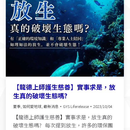
【龍德上師護生慈善】實事求是，放
生真的破壞生態嗎?
夏季
,
如何愛地球
,
最新消息
GYS Liferelease
2023/10/04
【龍德上師護生慈善】實事求是，放生真的
破壞生態嗎? 每次提到放生，許多的環保團