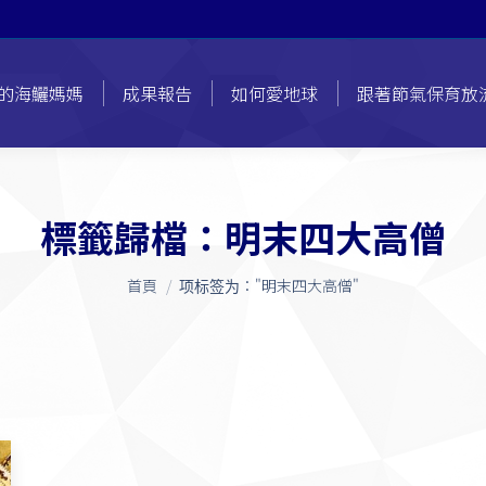
的海鱺媽媽
成果報告
如何愛地球
跟著節氣保育放
標籤歸檔：
明末四大高僧
您在這裡：
首頁
项标签为："明末四大高僧"