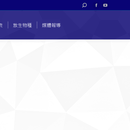
搜
Facebook
YouTube
索
page
page
opens
opens
流
放生物種
媒體報導
in
in
new
new
window
window