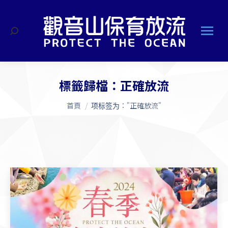
搜
索
標籤歸檔：
正確放流
您在這裡：
首頁
项标签为："正確放流"