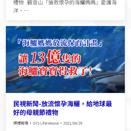
禮物 觀音山「搶救懷孕的海鱺媽媽」愛護海
洋、…
民視新聞-放流懷孕海鱺，給地球最
好的母親節禮物
媒體報導
GYS Liferelease
2021/04/29