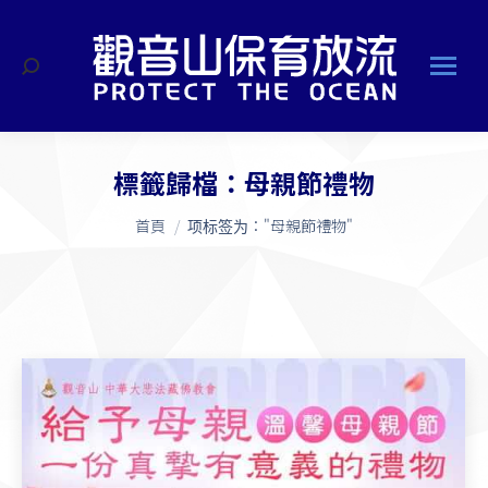
搜
索
標籤歸檔：
母親節禮物
您在這裡：
首頁
项标签为："母親節禮物"