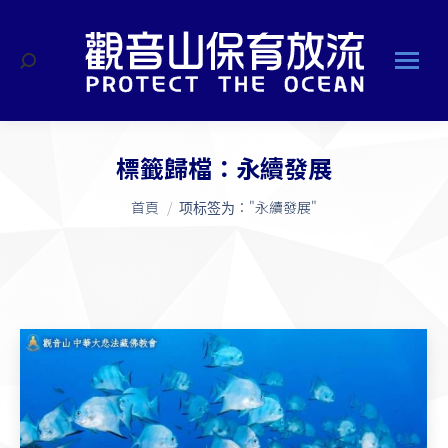
搜
索
標籤歸檔：
永續發展
您在這裡：
首頁
项标签为："永續發展"