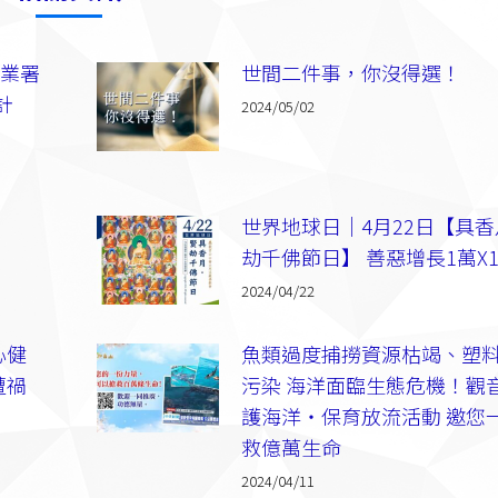
漁業署
世間二件事，你沒得選！
計
2024/05/02
世界地球日｜4月22日【具
劫千佛節日】 善惡增長1萬X
2024/04/22
心健
魚類過度捕撈資源枯竭、塑
遭禍
污染 海洋面臨生態危機！觀音
護海洋‧保育放流活動 邀您
救億萬生命
2024/04/11