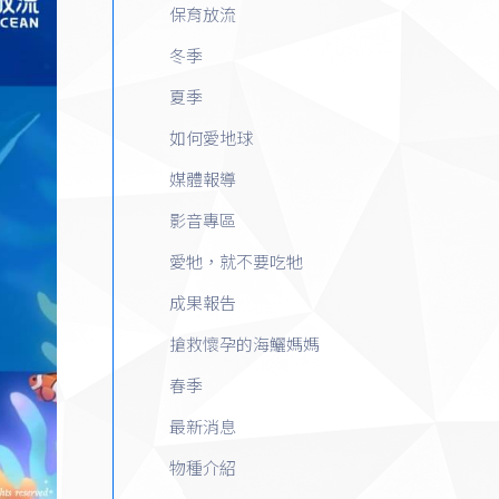
保育放流
冬季
夏季
如何愛地球
媒體報導
影音專區
愛牠，就不要吃牠
成果報告
搶救懷孕的海鱺媽媽
春季
最新消息
物種介紹