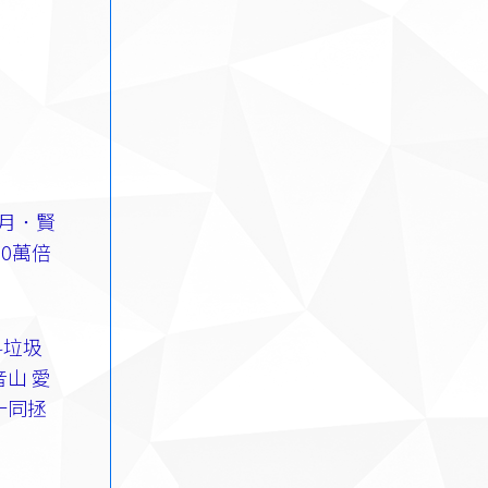
香月．賢
10萬倍
料垃圾
山 愛
一同拯