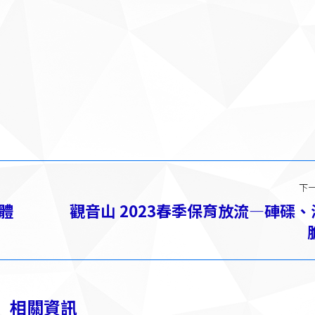
下
體
觀音山 2023春季保育放流—硨磲、
下
一
篇：
相關資訊