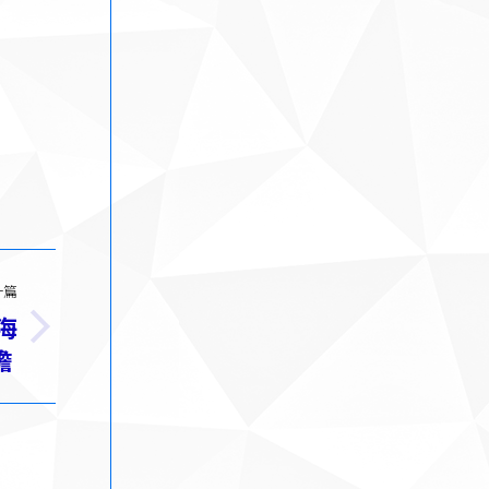
一篇
海
膽