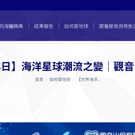
的海鱺媽媽
成果報告
如何愛地球
跟著節氣保育放
洋日】海洋星球潮流之變｜觀音
您在這裡：
首頁
如何愛地球
【世界海洋...