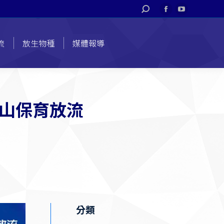
搜
Facebook
YouTube
索
page
page
opens
opens
流
放生物種
媒體報導
in
in
new
new
window
window
山保育放流
分類