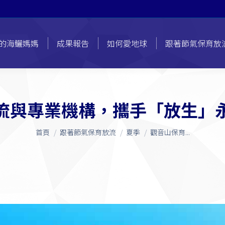
的海鱺媽媽
成果報告
如何愛地球
跟著節氣保育放
流與專業機構，攜手「放生」
您在這裡：
首頁
跟著節氣保育放流
夏季
觀音山保育...