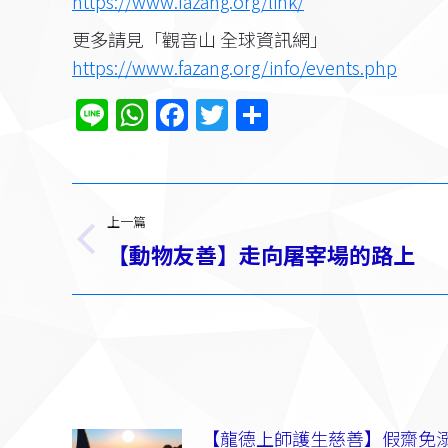
https://www.fazang.org/link/​
更多請見「觀音山 全球資訊網」
https://www.fazang.org/info/events.php
Line
WhatsApp
Facebook
Twitter
分
享
文
上一篇
章
【動物友善】走向屠宰場的路上​
上
一
导
篇：
航
【龍德上師護生慈善】假齋免