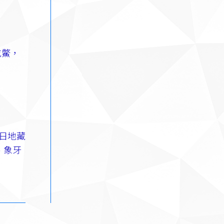
吃鱉，
4日地藏
、象牙