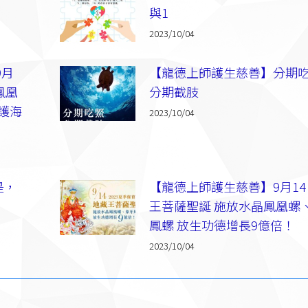
與1
2023/10/04
9月
【龍德上師護生慈善】分期
鳳凰
分期截肢
護海
2023/10/04
是，
【龍德上師護生慈善】9月1
王菩薩聖誕 施放水晶鳳凰螺
鳳螺 放生功德增長9億倍！
2023/10/04