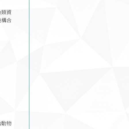
漁類資
機構合
給動物