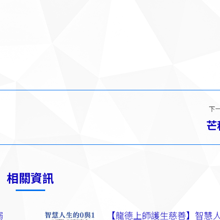
下
芒
下
一
篇：
相關資訊
溺
【龍德上師護生慈善】智慧人