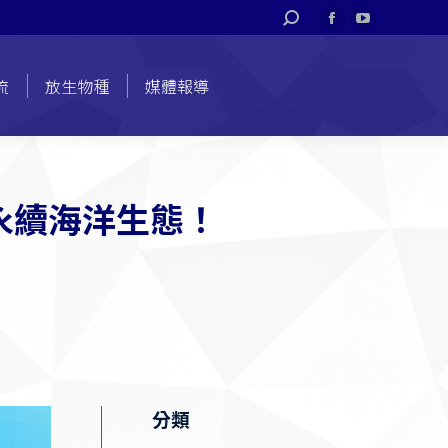
搜
Facebook
YouTube
索
page
page
opens
opens
流
放生物種
媒體報導
in
in
new
new
window
window
永續海洋生態！
分類