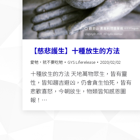
【慈悲護生】十種放生的方法
愛牠，就不要吃牠
GYS Liferelease
2020/02/02
十種放生的方法 天地萬物眾生，皆有靈
性，皆知趨吉避凶，仍會貪生怕死，皆有
悲歡喜怒，今朝放生，物類皆知感恩圖
報！…