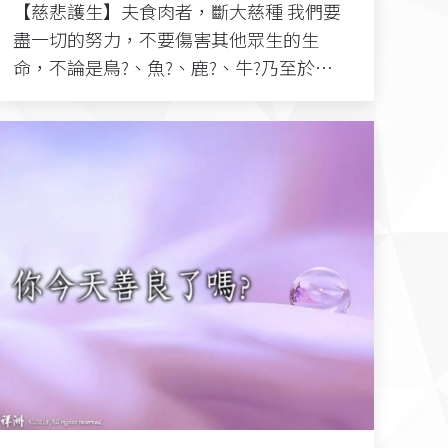
【慈悲護生】夫食肉者，斷大慈種 我們要
盡一切的努力，不要傷害其他眾生的生
命，不論是鳥?、魚?、鹿?、牛?乃至於…