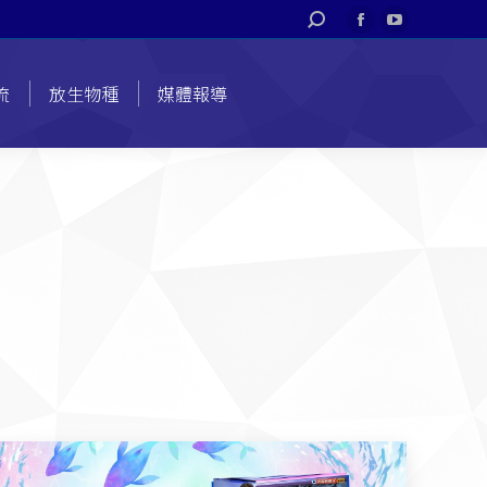
搜
Facebook
YouTube
索
page
page
opens
opens
流
放生物種
媒體報導
in
in
new
new
window
window