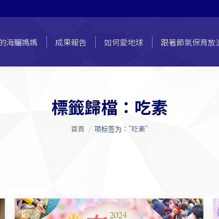
的海鱺媽媽
成果報告
如何愛地球
跟著節氣保育放
標籤歸檔：
吃素
您在這裡：
首頁
项标签为："吃素"